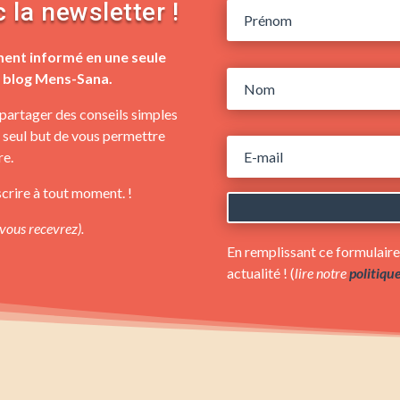
 la newsletter !
ment informé en une seule
u blog Mens-Sana.
 partager des conseils simples
le seul but de vous permettre
re.
crire à tout moment. !
 vous recevrez).
En remplissant ce formulair
actualité ! (
lire notre
politiqu