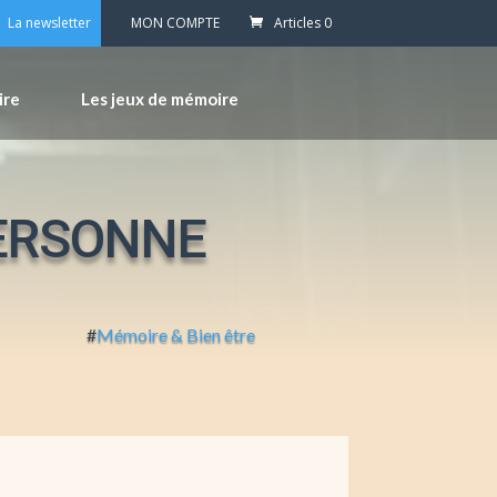
La newsletter
MON COMPTE
Articles 0
ire
Les jeux de mémoire
PERSONNE
#
Mémoire & Bien être