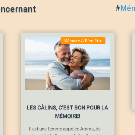
oncernant
#
Mémo
Mémoire & Bien être
LES CÂLINS, C’EST BON POUR LA
MÉMOIRE!
Il est une femme appelée Amma, de