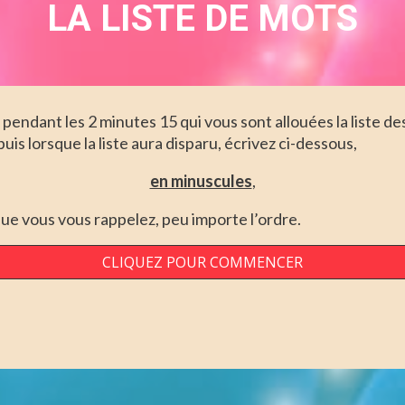
LA LISTE DE MOTS
pendant les 2 minutes 15 qui vous sont allouées la liste de
puis lorsque la liste aura disparu, écrivez ci-dessous,
en minuscules
,
que vous vous rappelez, peu importe l’ordre.