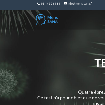
06 14 30 61 81
info@mens-sana.fr
T
Quatre épreu
Ce test n’a pour objet que de vo
insta