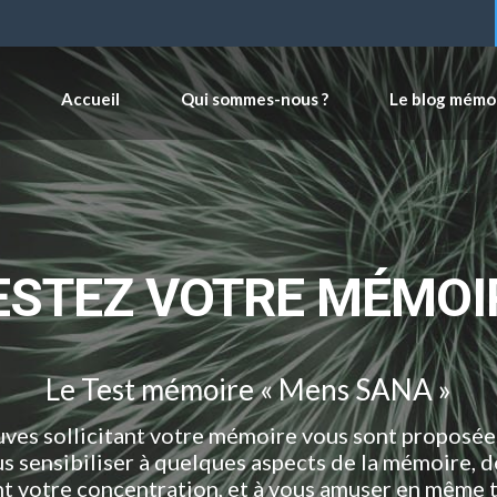
Accueil
Qui sommes-nous ?
Le blog mémo
ESTEZ VOTRE MÉMOI
Le Test mémoire « Mens SANA »
ves sollicitant votre mémoire vous sont proposée
us sensibiliser à quelques aspects de la mémoire, de
nt votre concentration, et à vous amuser en même 