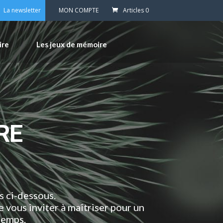
La newsletter
MON COMPTE
Articles 0
ire
Les jeux de mémoire
RE
s ci-dessous.
 vous inviter à maîtriser pour un
temps.