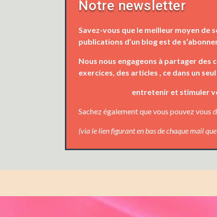
Notre newsletter
Savez-vous que le meilleur moyen de s
publications d’un blog est de s’abonner
Nous nous engageons à partager des con
exercices, des articles , ce dans un seul
entretenir et stimuler 
Sachez également que vous pouvez vous d
(via le lien figurant en bas de chaque mail qu