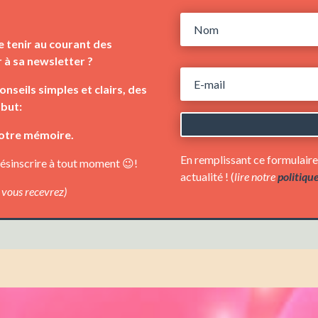
e tenir au courant des
 à sa newsletter ?
seils simples et clairs, des
 but:
votre mémoire.
En remplissant ce formulair
ésinscrire à tout moment 😉!
actualité ! (
lire notre
politiqu
e vous recevrez)