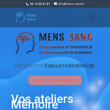
06 14 30 61 81
info@mens-sana.fr
FAITES VOTRE
ÉVALUATION MÉMOIRE
Testez votre mémoire
Vos ateliers
Mémoire