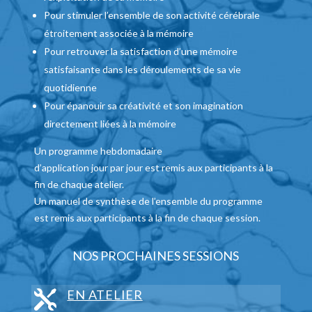
Pour stimuler l’ensemble de son activité cérébrale
étroitement associée à la mémoire
Pour retrouver la satisfaction d’une mémoire
satisfaisante dans les déroulements de sa vie
quotidienne
Pour épanouir sa créativité et son imagination
directement liées à la mémoire
Un programme hebdomadaire
d’application jour par jour est remis aux participants à la
fin de chaque atelier.
Un manuel de synthèse de l’ensemble du programme
est remis aux participants à la fin de chaque session.
NOS PROCHAINES SESSIONS
EN ATELIER
