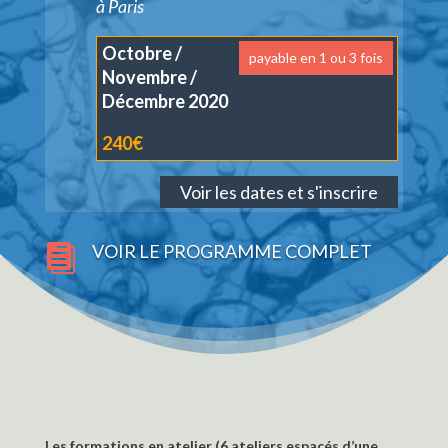
à Paris
Octobre /
payable en 1 ou 3 fois
Novembre /
Décembre 2020
240€
VOIR LE PROGRAMME COMPLET

Les formations en atelier (6 ateliers espacés d’une